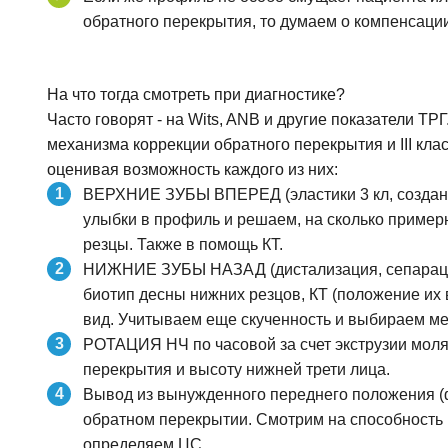
обратного перекрытия, то думаем о компенсации
На что тогда смотреть при диагностике?
Часто говорят - на Wits, ANB и другие показатели ТРГ
механизма коррекции обратного перекрытия и III клас
оценивая возможность каждого из них:
ВЕРХНИЕ ЗУБЫ ВПЕРЕД (эластики 3 кл, создани
улыбки в профиль и решаем, на сколько пример
резцы. Также в помощь КТ.
НИЖНИЕ ЗУБЫ НАЗАД (дистализация, сепарация
биотип десны нижних резцов, КТ (положение их 
вид. Учитываем еще скученность и выбираем мет
РОТАЦИЯ НЧ по часовой за счет экструзии моляр
перекрытия и высоту нижней трети лица.
Вывод из вынужденного переднего положения (ф
обратном перекрытии. Смотрим на способность п
определяем ЦС.