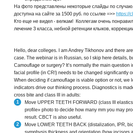
На фото представлены некоторые слайды по случаю,
доступна на сайте за 1500 руб. по ссылке =>>
https://
Кто еще не видел - велкам! Коллегам очень понравил
лечение 3 класса, небной ретенции клыков, коррекци
Hello, dear colleges. I am Andrey Tikhonov and there are
case. The webinar is in Russian, so I skip here details, 
Camouflage or surgery? It’s normally the main question in 
facial profile (in CR!) needs to be changed significantly
When deciding if camouflage is viable option or not, we l
indicators drive our thinking process. Diagnostics is made
cross bite and class III in adults:
Move UPPER TEETH FORWARD (class III elastics, sp
profile» photo to decide how many mm you may procl
result. CBCT is also useful.
Move LOWER TEETH BACK (distalization, IPR, bicuspi
symphysis thickness and orientation (how incisor