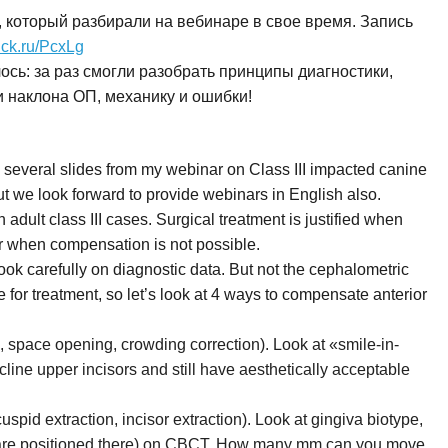
 который разбирали на вебинаре в свое время. Запись
clck.ru/PcxLg
ось: за раз смогли разобрать принципы диагностики,
и наклона ОП, механику и ошибки!
 several slides from my webinar on Class III impacted canine
but we look forward to provide webinars in English also.
adult class III cases. Surgical treatment is justified when
 or when compensation is not possible.
ook carefully on diagnostic data. But not the cephalometric
 for treatment, so let’s look at 4 ways to compensate anterior
ace opening, crowding correction). Look at «smile-in-
ine upper incisors and still have aesthetically acceptable
d extraction, incisor extraction). Look at gingiva biotype,
s are positioned there) on CBCT. How many mm can you move