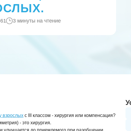
ОСЛЫХ.
361
3 минуты на чтение
У
у взрослых
с III классом - хирургия или компенсация?
метрия) - это хирургия.
ли улучшается до приемлемого при разобщении