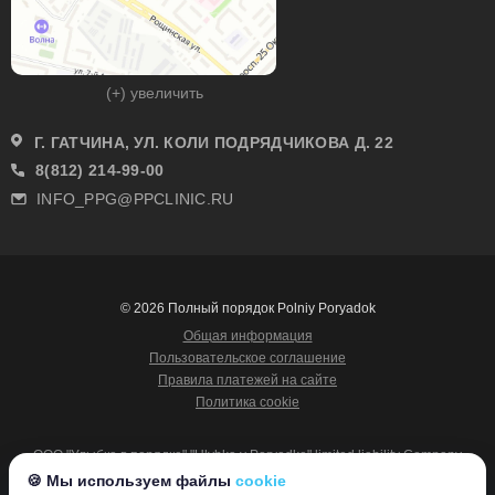
(+) увеличить
Г. ГАТЧИНА, УЛ. КОЛИ ПОДРЯДЧИКОВА Д. 22
8(812) 214-99-00
INFO_PPG@PPCLINIC.RU
© 2026 Полный порядок Polniy Poryadok
Общая информация
Пользовательское соглашение
Правила платежей на сайте
Политика cookie
ООО "Улыбка в порядке" "Ulybka v Poryadke" limited liability Company
ИНН 7816704653
🍪 Мы используем файлы
cookie