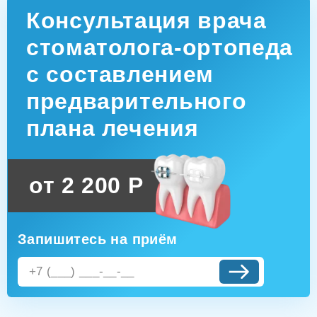
Консультация врача
стоматолога-ортопеда
с составлением
предварительного
плана лечения
от 2 200 Р
Запишитесь на приём