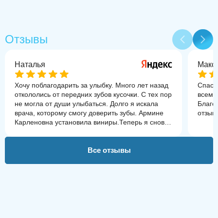
Отзывы
Наталья
Макс
Хочу поблагодарить за улыбку. Много лет назад
Спаси
откололись от передних зубов кусочки. С тех пор
всем 
не могла от души улыбаться. Долго я искала
Благо
врача, которому смогу доверить зубы. Армине
отзыв
Карленовна установила виниры.Теперь я снова
могу улыбаться)Получились как настоящие, не
отличишь.А сколько ей терпения понадобилось
со мной, отвечая на тысячу моих
Все отзывы
вопросов.Справилась она на все 100% и
больше.С ней мы и коренные
восстановили.«Полный Порядок» - это клиника,
которой я могу доверить свои зубы и не бояться
за результат. Всё всегда отлично!