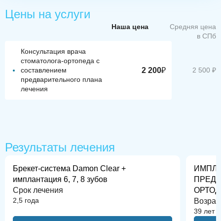
Цены на услуги
Наша цена
Средняя цена
в СПб
Консультация врача
стоматолога-ортопеда с
2 200
₽
составлением
2 500 ₽
предварительного плана
лечения
До
После
До
Результаты лечения
Брекет-система Damon Clear +
ИМПЛА
имплантация 6, 7, 8 зубов
ПРЕД
Срок лечения
ОРТОД
2,5 года
Возрас
39 лет