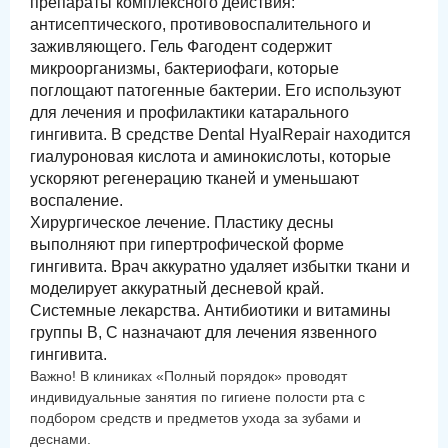
препараты комплексного действия:
антисептического, противовоспалительного и
заживляющего. Гель Фагодент содержит
микроорганизмы, бактериофаги, которые
поглощают патогенные бактерии. Его используют
для лечения и профилактики катарального
гингивита. В средстве Dental HyalRepair находится
гиалуроновая кислота и аминокислоты, которые
ускоряют регенерацию тканей и уменьшают
воспаление.
Хирургическое лечение. Пластику десны
выполняют при гипертрофической форме
гингивита. Врач аккуратно удаляет избытки ткани и
моделирует аккуратный десневой край.
Системные лекарства. Антибиотики и витамины
группы B, C назначают для лечения язвенного
гингивита.
Важно! В клиниках «Полный порядок» проводят
индивидуальные занятия по гигиене полости рта с
подбором средств и предметов ухода за зубами и
деснами.