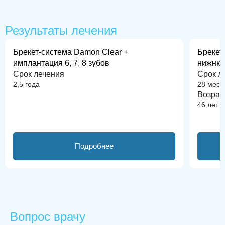
До
После
До
Результаты лечения
Брекет-система Damon Clear +
Брекет
имплантация 6, 7, 8 зубов
нижню
Срок лечения
Срок л
2,5 года
28 меся
Возрас
46 лет
Подробнее
Вопрос врачу