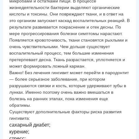
микробами и остатками пищи. В процессе
жизнедеятельности бактерии выделяют органические
кислоты и токсины. Они повреждают ткани, и в ответ на
это организм запускает каскад воспалительных реакций. В
результате развивается покраснение и отек десны. По
мере прогрессирования болезни симптомы нарастают.
Появляется кровоточивость, ткани становятся рыхлыми и
очень чувствительными. Чем дольше существует
воспалительный процесс, тем большие изменения
претерпевает десна. Ткань разрастается, уплотняется и
может формировать ложный карман.
Важно! Без лечения гингивит может перейти в пародонтит
— более серьезное заболевание, при котором
разрушаются связки и кость, которые удерживают зубы в
лунках. Именно поэтому очень важно вмешаться в
болезнь на ранних этапах, пока изменения еще
обратимы.
Существуют дополнительные факторы риска развития
гингивита:
сахарный диабет;
курение;
стресс;