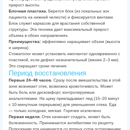
прирост высоты.
Блочная пластика.
Берется блок (из локальных зон
пациента на нижней челюсти) и фиксируется винтами.
Блок служит каркасом для врастания собственной
структуры. Эта техника дает максимальный прирост
объема в обоих направлениях.
Преимущества:
эффективно наращивает объем (высота
и ширина).
Стоматолог может установить имплантат одновременно с
пластикой, если дефект незначительный (менее 2–3 мм).
Это сокращает сроки лечения.
Период восстановления
Первые 24–48 часов.
Сразу после вмешательства в этой
зоне возникает отек, возможна кровоточивость. Может
быть боль или дискомфорт, контролируемые
анальгетиками. На щеку прикладывают лед (15–20 минут
с 10-минутным перерывом) для уменьшения отека. Еда
— только холодная, мягкая. Горячее исключено.
Первая неделя.
Отек начинает спадать, может быть
болезненность. Принимаются антибиотики по рецепту.
Полоскание рта начинается со вторых суток осторожными