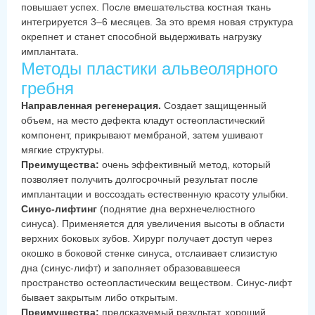
повышает успех. После вмешательства костная ткань
интегрируется 3–6 месяцев. За это время новая структура
окрепнет и станет способной выдерживать нагрузку
имплантата.
Методы пластики альвеолярного
гребня
Направленная регенерация.
Создает защищенный
объем, на место дефекта кладут остеопластический
компонент, прикрывают мембраной, затем ушивают
мягкие структуры.
Преимущества:
очень эффективный метод, который
позволяет получить долгосрочный результат после
имплантации и воссоздать естественную красоту улыбки.
Синус-лифтинг
(поднятие дна верхнечелюстного
синуса). Применяется для увеличения высоты в области
верхних боковых зубов. Хирург получает доступ через
окошко в боковой стенке синуса, отслаивает слизистую
дна (синус-лифт) и заполняет образовавшееся
пространство остеопластическим веществом. Синус-лифт
бывает закрытым либо открытым.
Преимущества:
предсказуемый результат, хороший