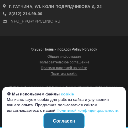
Г. ГАТЧИНА, УЛ. КОЛИ ПОДРЯДЧИКОВА Д. 22
8(812) 214-99-00
INFO_PPG@PPCLINIC.RU
© 2026 Полный порядок Polniy Poryadok
Общая информация
Пользовательское соглашение
Правила платежей на сайте
Политика cookie
ООО "Улыбка в порядке" "Ulybka v Poryadke" limited liability Company
ИНН 7816704653
🍪 Мы используем файлы
cookie
г. Санкт-Петербург, ул. Турку, д. 11, корп. 2, лит. А, пом. 1-Н, (пом. 11,
Мы используем cookie для работы сайта и улучшения
12),
вашего опыта. Продолжая пользоваться сайтом,
192071, Россия
вы соглашаетесь с нашей
Политикой конфиденциальности.
11 Turku Street, Building 2, Letter "A", Room 1-H Saint Petersburg,
Leningrad Region 192071 Россия
Согласен