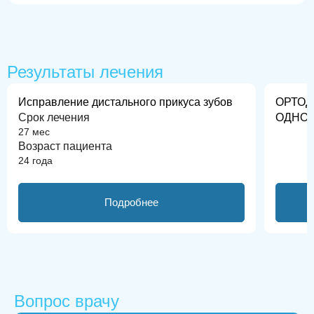
До
После
До
Результаты лечения
Исправление дистального прикуса зубов
ОРТОД
Срок лечения
ОДНО
27 мес
Возраст пациента
24 года
Подробнее
Вопрос врачу