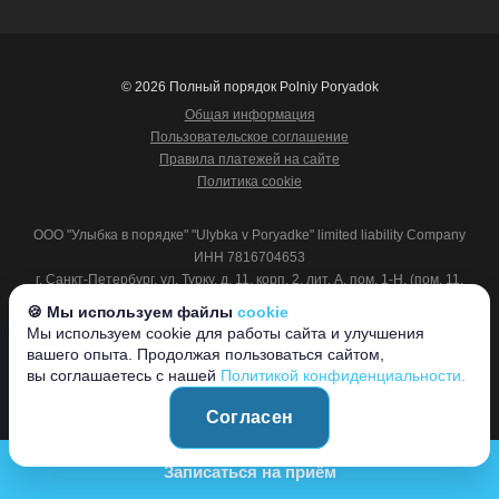
© 2026 Полный порядок Polniy Poryadok
Общая информация
Пользовательское соглашение
Правила платежей на сайте
Политика cookie
ООО "Улыбка в порядке" "Ulybka v Poryadke" limited liability Company
ИНН 7816704653
г. Санкт-Петербург, ул. Турку, д. 11, корп. 2, лит. А, пом. 1-Н, (пом. 11,
12),
🍪 Мы используем файлы
cookie
192071, Россия
Мы используем cookie для работы сайта и улучшения
11 Turku Street, Building 2, Letter "A", Room 1-H Saint Petersburg,
вашего опыта. Продолжая пользоваться сайтом,
Leningrad Region 192071 Россия
вы соглашаетесь с нашей
Политикой конфиденциальности.
Согласен
Записаться на приём