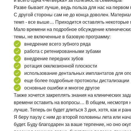
и всего одна «четверка» за полезность семинара!
Разве бывает лучше, ведь польза для нас на первом
С другой стороны сам не до конца доволен. Материа
темп - все выше… Приходится оставлять некоторые
Мало времени на подробное обсуждение клинических 
темы, не включенные в базовую программу:
внедрение всего зубного ряда
работа с ретенированными зубами
внедрение передних зубов
ротация окклюзионной плоскости
использование дентальных имплантатов для о
еще более подробные протоколы дистализации
основные ошибки и многое другое
Также хочется закреплять знания на клинических зад
времени оставить на вопросы… В общем, несмотря н
лучше. Теперь он будет длиться 3 дня, хотя, как и ра
Я беру паузу с ним до второй половины лета или нач
будет. Буду благодарен за ваше терпение, но оно ок