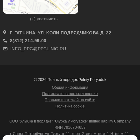
(+) увеличить
Г. ГАТЧИНА, УЛ. КОЛИ ПОДРЯДЧИКОВА Д. 22
8(812) 214-99-00
INFO_PPG@PPCLINIC.RU
© 2026 Полный порядок Polniy Poryadok
Общая информация
Пользовательское соглашение
Правила платежей на сайте
Политика cookie
ООО "Улыбка в порядке" "Ulybka v Poryadke" limited liability Company
ИНН 7816704653
г. Санкт-Петербург, ул. Турку, д. 11, корп. 2, лит. А, пом. 1-Н, (пом. 11,
12),